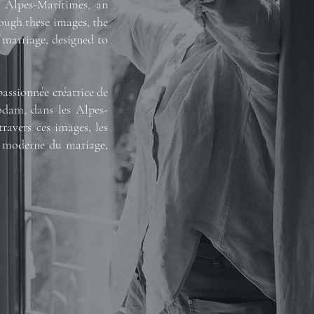
 Alpes-Maritimes, an
ough these images, the
 marriage, designed to
passionnée créatrice de
odam, dans les Alpes-
ravers ces images, les
on moderne du mariage,