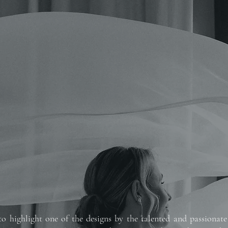
to highlight one of the designs by the talented and passionate