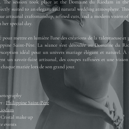
re. The session took place at the Domaine du Riodam in the
fectly suited to an elegant and natural wedding atmosphere. Thr
ue artisanal craftsmanship, refined cuts, and a modern vision of
 her special day.
 pour mettre en lumière l'une des créations de la talentueuse et 
ippine Saint-Père. La séance s’est déroulée au Domaine du Ri
exception idéal pour un univers mariage élégant et naturel. À t
ent un savoir-faire artisanal, des coupes raffinées et une visi
 chaque mariée lors de son grand jour.
hotography
r :
Philippine Saint-Père
Riodam
a Cristal make up
ce events