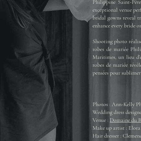
Philippine Saint-Pè
exceptional venue per
bridal gowns reveal tr
enhance every bride on
Shooting photo réalisé
robes de mariée Phil
Maritimes, un lieu d’
robes de mariée révèl
pensées pour sublimer
Photos : Ann-Kelly P
Wedding dress designe
Venue :
Domaine du 
Make up artist : Elor
Hair dresser : Clemen